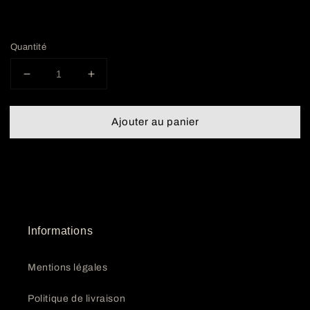
Quantité
Réduire
Augmenter
la
la
quantité
quantité
Ajouter au panier
de
de
CD
CD
&#39;Masque
&#39;Masque
de
de
chair&#39;
chair&#39;
Informations
Mentions légales
Politique de livraison