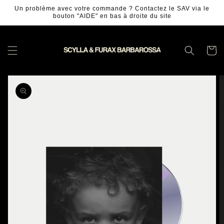
et
Un problème avec votre commande ? Contactez le SAV via le
passer
bouton "AIDE" en bas à droite du site
au
contenu
Panier
Passer aux
informations
produits
Ouvrir
1
des