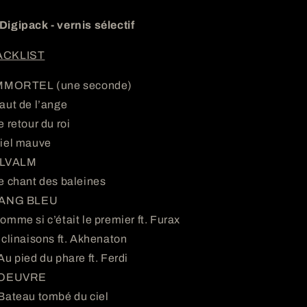
Digipack - vernis sélectif
ACKLIST
IMMORTEL (une seconde)
Saut de l’ange
e retour du roi
Ciel mauve
ALVALM
Le chant des baleines
SANG BLEU
omme si c’était le premier ft. Furax
nclinaisons ft. Akhenaton
Au pied du phare ft. Ferdi
OEUVRE
Bateau tombé du ciel