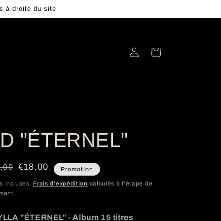
à droite du site
Connexion
Panier
D "ÉTERNEL"
x
x
€18,00
,00
Promotion
ituel
dé
s incluses.
Frais d'expédition
calculés à l'étape de
ment.
LLA "ÉTERNEL" -
Album 15 titres